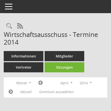
Toggle navigation
Rechercheauswahl
RSS-Feed
Wirtschaftsausschuss - Termine
2014
Informationen
Mitglieder
Vertreter
Sitzungen
Monat
April
2014
Aktuell
Gremium auswählen