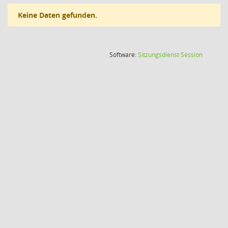
Keine Daten gefunden.
(Wird in
Software:
Sitzungsdienst
Session