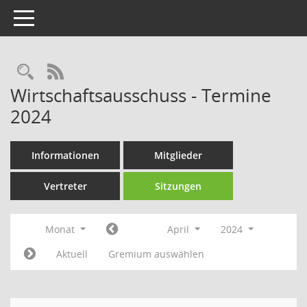
Toggle navigation
Rechercheauswahl
RSS-Feed
Wirtschaftsausschuss - Termine
2024
Informationen
Mitglieder
Vertreter
Sitzungen
Monat
April
2024
Aktuell
Gremium auswählen