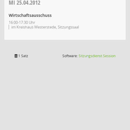
MI
25.04.2012
Wirtschaftsausschuss
16:00-17:30 Uhr
im Kreishaus Westerstede, Sitzungssaal
(Wird in
1 Satz
Software:
Sitzungsdienst
Session