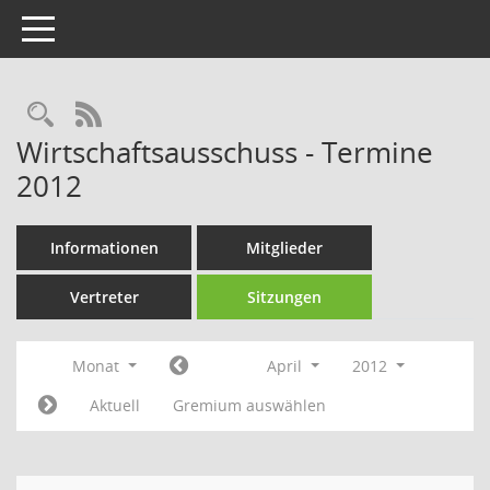
Toggle navigation
Rechercheauswahl
RSS-Feed
Wirtschaftsausschuss - Termine
2012
Informationen
Mitglieder
Vertreter
Sitzungen
Monat
April
2012
Aktuell
Gremium auswählen