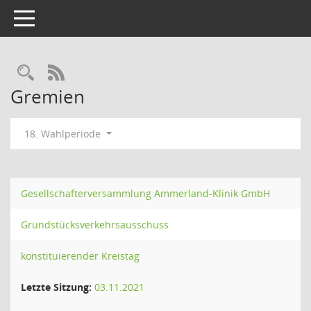
Toggle navigation
Rechercheauswahl
RSS-Feed
Gremien
18. Wahlperiode
Gesellschafterversammlung Ammerland-Klinik GmbH
Grundstücksverkehrsausschuss
konstituierender Kreistag
Letzte Sitzung:
03.11.2021