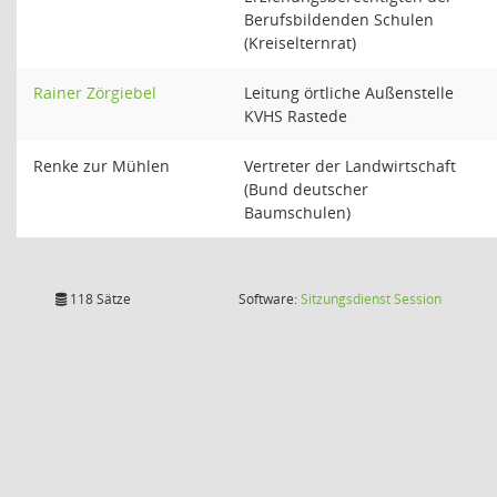
Berufsbildenden Schulen
(Kreiselternrat)
Rainer Zörgiebel
Leitung örtliche Außenstelle
KVHS Rastede
Renke zur Mühlen
Vertreter der Landwirtschaft
(Bund deutscher
Baumschulen)
(Wird in
118 Sätze
Software:
Sitzungsdienst
Session