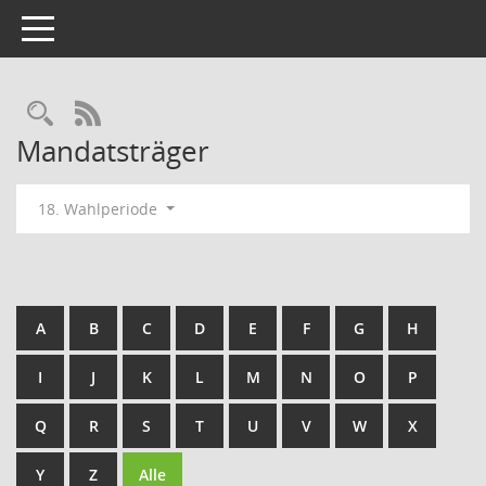
Toggle navigation
Rechercheauswahl
RSS-Feed
Mandatsträger
18. Wahlperiode
A
B
C
D
E
F
G
H
I
J
K
L
M
N
O
P
Q
R
S
T
U
V
W
X
Y
Z
Alle