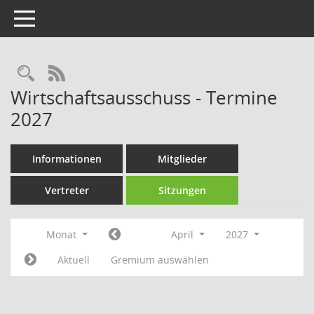
Toggle navigation
Rechercheauswahl
RSS-Feed
Wirtschaftsausschuss - Termine
2027
Informationen
Mitglieder
Vertreter
Sitzungen
Monat
April
2027
Aktuell
Gremium auswählen