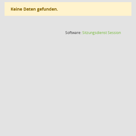
Keine Daten gefunden.
(Wird in
Software:
Sitzungsdienst
Session