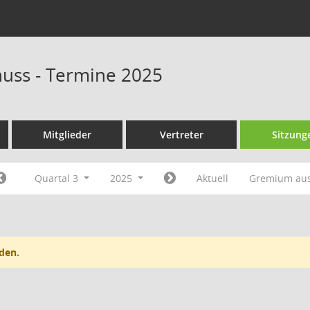
huss - Termine 2025
Mitglieder
Vertreter
Sitzung
Quartal 3
2025
Aktuell
Gremium au
den.