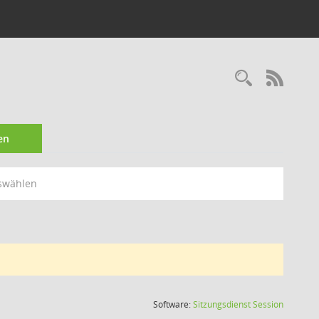
Recherc
RSS-
en
swählen
(Wird in
Software:
Sitzungsdienst
Session