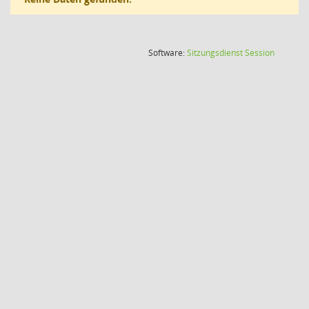
(Wird in
Software:
Sitzungsdienst
Session