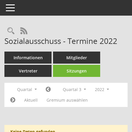
Toggle navigation
Rechercheauswahl
RSS-Feed
Sozialausschuss - Termine 2022
Informationen
Mitglieder
Vertreter
Sitzungen
Quartal
Quartal 3
2022
Aktuell
Gremium auswählen
Keine Daten gefunden.