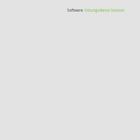
(Wird in
Software:
Sitzungsdienst
Session