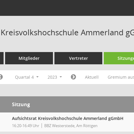
t Kreisvolkshochschule Ammerland 
Mitglieder
Vertreter
Sitzung
Quartal 4
2023
Aktuell
Gremium au
Sitzung
Aufsichtsrat Kreisvolkshochschule Ammerland gGmbH
16:20-16:49 Uhr
BBZ Westerstede, Am Röttgen