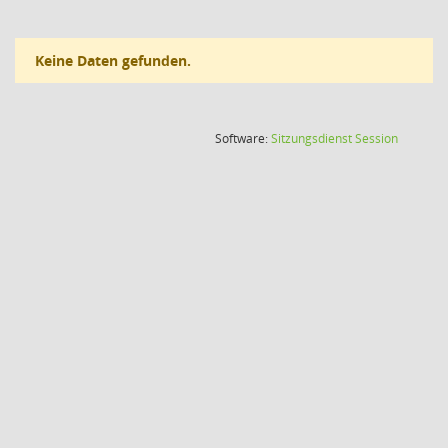
Keine Daten gefunden.
(Wird in
Software:
Sitzungsdienst
Session