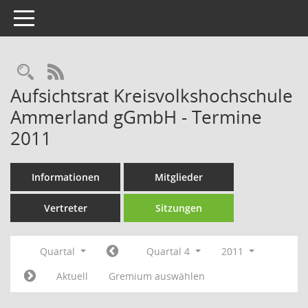
Toggle navigation
Rechercheauswahl
RSS-Feed
Aufsichtsrat Kreisvolkshochschule
Ammerland gGmbH - Termine
2011
Informationen
Mitglieder
Vertreter
Sitzungen
Quartal
Quartal 4
2011
Aktuell
Gremium auswählen