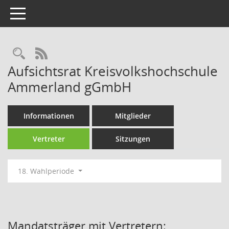
Toggle navigation
Rechercheauswahl
RSS-Feed
Aufsichtsrat Kreisvolkshochschule
Ammerland gGmbH
Informationen
Mitglieder
Vertreter
Sitzungen
18. Wahlperiode
Mandatsträger mit Vertretern: