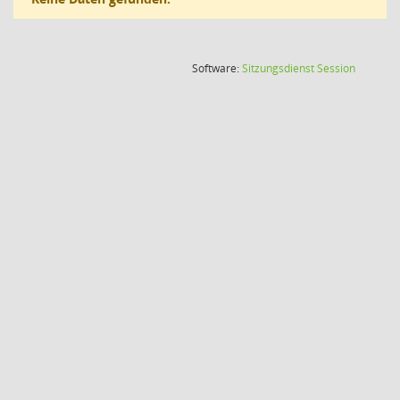
(Wird in
Software:
Sitzungsdienst
Session