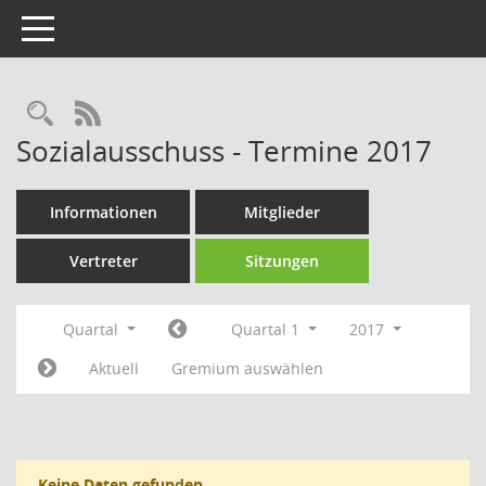
Toggle navigation
Rechercheauswahl
RSS-Feed
Sozialausschuss - Termine 2017
Informationen
Mitglieder
Vertreter
Sitzungen
Quartal
Quartal 1
2017
Aktuell
Gremium auswählen
Keine Daten gefunden.