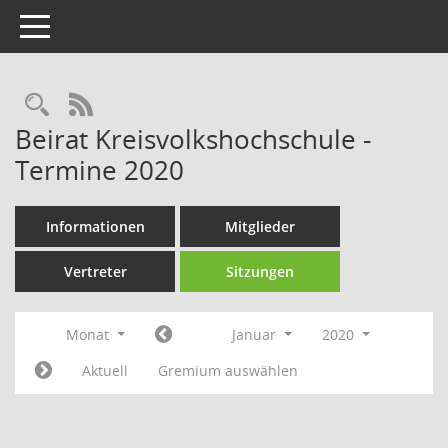
Toggle navigation
Rechercheauswahl
RSS-Feed
Beirat Kreisvolkshochschule -
Termine 2020
Informationen
Mitglieder
Vertreter
Sitzungen
Monat
Januar
2020
Aktuell
Gremium auswählen