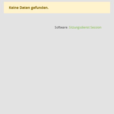
Keine Daten gefunden.
(Wird in
Software:
Sitzungsdienst
Session