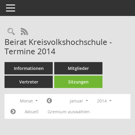
Toggle navigation
Rechercheauswahl
RSS-Feed
Beirat Kreisvolkshochschule -
Termine 2014
Informationen
Mitglieder
Vertreter
Sitzungen
Monat
Januar
2014
Aktuell
Gremium auswählen