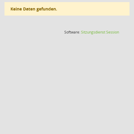
Keine Daten gefunden.
(Wird in
Software:
Sitzungsdienst
Session