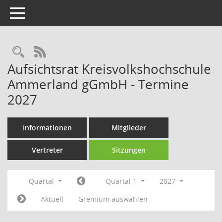
Toggle navigation
Rechercheauswahl
RSS-Feed
Aufsichtsrat Kreisvolkshochschule
Ammerland gGmbH - Termine
2027
Informationen
Mitglieder
Vertreter
Sitzungen
Quartal
Quartal 1
2027
Aktuell
Gremium auswählen