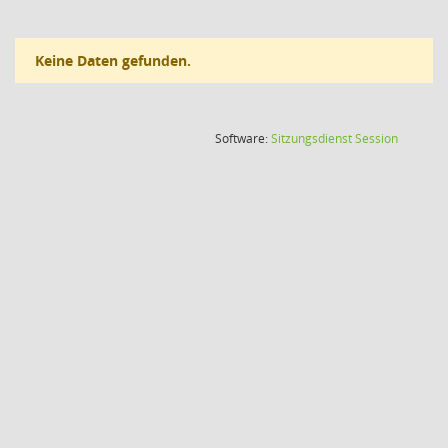
Keine Daten gefunden.
(Wird in
Software:
Sitzungsdienst
Session