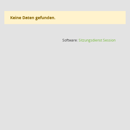
Keine Daten gefunden.
(Wird in
Software:
Sitzungsdienst
Session