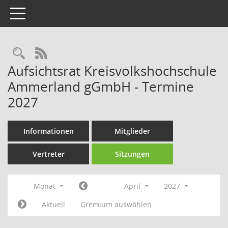
Toggle navigation
Rechercheauswahl
RSS-Feed
Aufsichtsrat Kreisvolkshochschule
Ammerland gGmbH - Termine
2027
Informationen
Mitglieder
Vertreter
Sitzungen
Monat
April
2027
Aktuell
Gremium auswählen