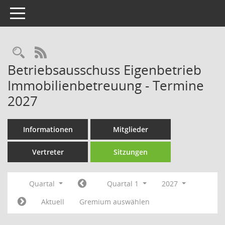
Toggle navigation
Rechercheauswahl
RSS-Feed
Betriebsausschuss Eigenbetrieb
Immobilienbetreuung - Termine
2027
Informationen
Mitglieder
Vertreter
Sitzungen
Quartal
Quartal 1
2027
Aktuell
Gremium auswählen