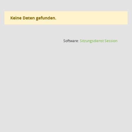
Keine Daten gefunden.
(Wird in
Software:
Sitzungsdienst
Session