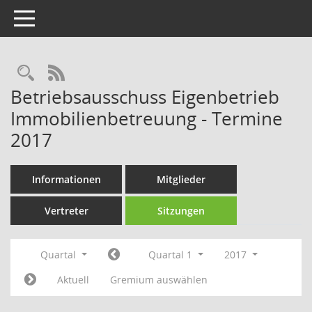
Toggle navigation
Rechercheauswahl
RSS-Feed
Betriebsausschuss Eigenbetrieb
Immobilienbetreuung - Termine
2017
Informationen
Mitglieder
Vertreter
Sitzungen
Quartal
Quartal 1
2017
Aktuell
Gremium auswählen