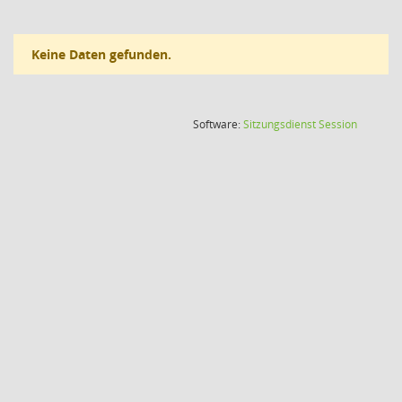
Keine Daten gefunden.
(Wird in
Software:
Sitzungsdienst
Session