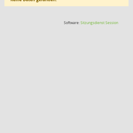
(Wird in
Software:
Sitzungsdienst
Session