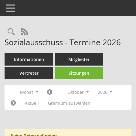
Toggle navigation
Rechercheauswahl
RSS-Feed
Sozialausschuss - Termine 2026
Informationen
Mitglieder
Vertreter
Sitzungen
Monat
Oktober
2026
Aktuell
Gremium auswählen
Keine Daten gefunden.