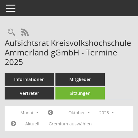
Toggle navigation
Rechercheauswahl
RSS-Feed
Aufsichtsrat Kreisvolkshochschule
Ammerland gGmbH - Termine
2025
Informationen
Mitglieder
Vertreter
Sitzungen
Monat
Oktober
2025
Aktuell
Gremium auswählen