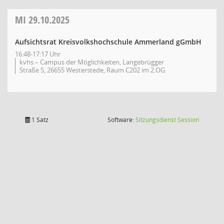
MI
29.10.2025
Aufsichtsrat Kreisvolkshochschule Ammerland gGmbH
16:48-17:17 Uhr
kvhs – Campus der Möglichkeiten, Langebrügger
Straße 5, 26655 Westerstede, Raum C202 im 2.OG
(Wird in
1 Satz
Software:
Sitzungsdienst
Session