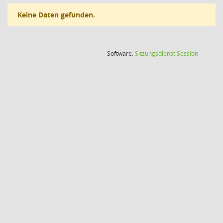
Keine Daten gefunden.
(Wird in
Software:
Sitzungsdienst
Session