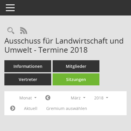
Toggle navigation
Rechercheauswahl
RSS-Feed
Ausschuss für Landwirtschaft und
Umwelt - Termine 2018
Informationen
Mitglieder
Vertreter
Sitzungen
Monat
März
2018
Aktuell
Gremium auswählen