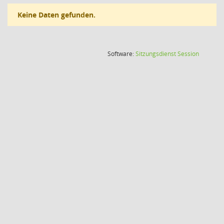
Keine Daten gefunden.
(Wird in
Software:
Sitzungsdienst
Session