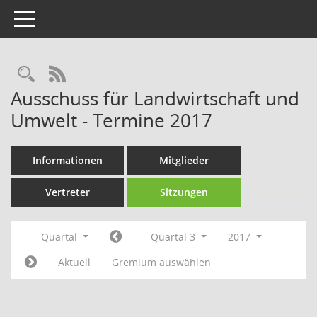
Toggle navigation
Rechercheauswahl
RSS-Feed
Ausschuss für Landwirtschaft und
Umwelt - Termine 2017
Informationen
Mitglieder
Vertreter
Sitzungen
Quartal
Quartal 3
2017
Aktuell
Gremium auswählen