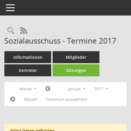
Toggle navigation
Rechercheauswahl
RSS-Feed
Sozialausschuss - Termine 2017
Informationen
Mitglieder
Vertreter
Sitzungen
Monat
Januar
2017
Aktuell
Gremium auswählen
Keine Daten gefunden.