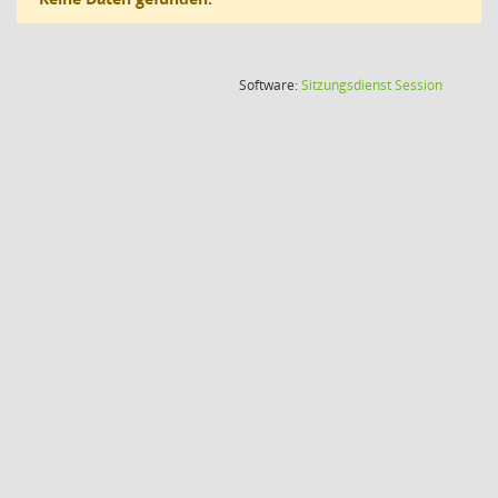
(Wird in
Software:
Sitzungsdienst
Session