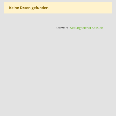
Keine Daten gefunden.
(Wird in
Software:
Sitzungsdienst
Session