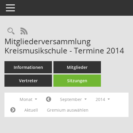
Toggle navigation
Rechercheauswahl
RSS-Feed
Mitgliederversammlung
Kreismusikschule - Termine 2014
Informationen
Mitglieder
Vertreter
Sitzungen
Monat
September
2014
Aktuell
Gremium auswählen