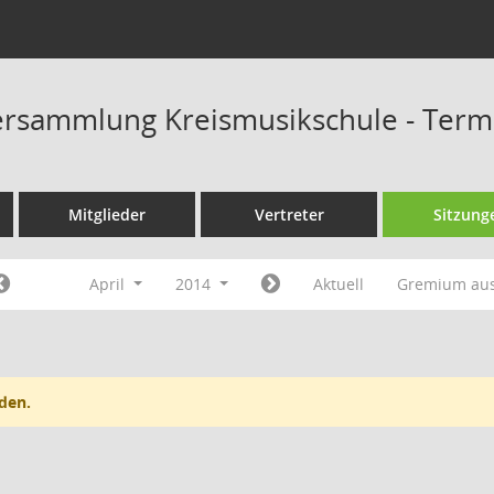
ersammlung Kreismusikschule - Term
Mitglieder
Vertreter
Sitzung
April
2014
Aktuell
Gremium au
den.