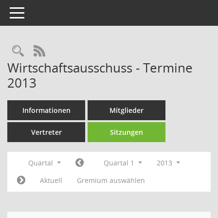
Toggle navigation
Rechercheauswahl
RSS-Feed
Wirtschaftsausschuss - Termine
2013
Informationen
Mitglieder
Vertreter
Sitzungen
Quartal
Quartal 1
2013
Aktuell
Gremium auswählen