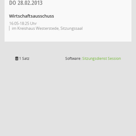
DO
28.02.2013
Wirtschaftsausschuss
16:05-18:25 Uhr
im Kreishaus Westerstede, Sitzungssaal
(Wird in
1 Satz
Software:
Sitzungsdienst
Session