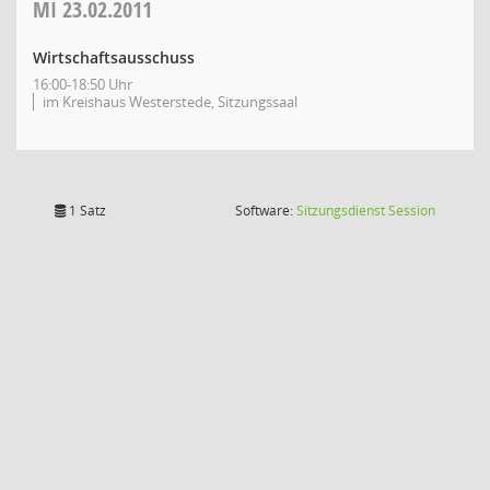
MI
23.02.2011
Wirtschaftsausschuss
16:00-18:50 Uhr
im Kreishaus Westerstede, Sitzungssaal
(Wird in
1 Satz
Software:
Sitzungsdienst
Session