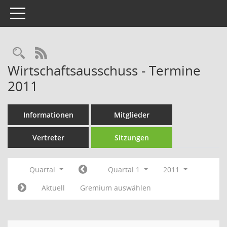
Toggle navigation
Rechercheauswahl
RSS-Feed
Wirtschaftsausschuss - Termine
2011
Informationen
Mitglieder
Vertreter
Sitzungen
Quartal
Quartal 1
2011
Aktuell
Gremium auswählen