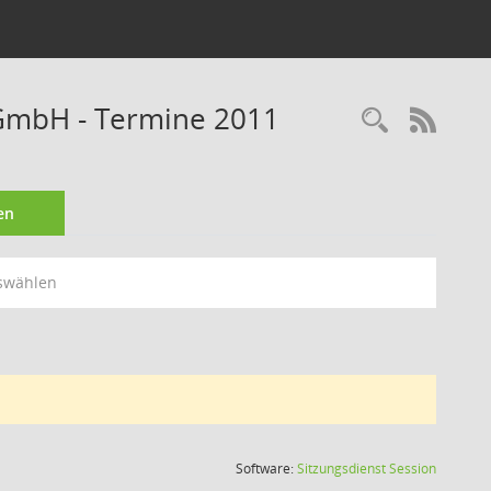
gGmbH - Termine 2011
Recherc
RSS-
en
swählen
(Wird in
Software:
Sitzungsdienst
Session