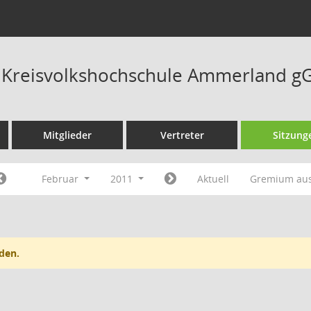
t Kreisvolkshochschule Ammerland 
Mitglieder
Vertreter
Sitzung
Februar
2011
Aktuell
Gremium au
den.