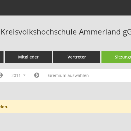
t Kreisvolkshochschule Ammerland 
Mitglieder
Vertreter
Sitzung
2011
Gremium auswählen
den.