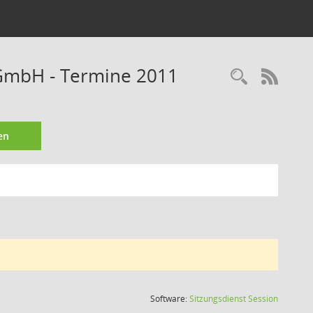
gGmbH - Termine 2011
Recherc
RSS-
en
(Wird in
Software:
Sitzungsdienst
Session