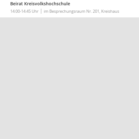
Beirat Kreisvolkshochschule
14:00-14:45 Uhr
im Besprechungsraum Nr. 201, Kreishaus