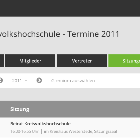
svolkshochschule - Termine 2011
Mitglieder
Vertreter
Sitzung
2011
Gremium auswählen
Sitzung
Beirat Kreisvolkshochschule
16:00-16:55 Uhr
im Kreishaus Westerstede, Sitzungssaal