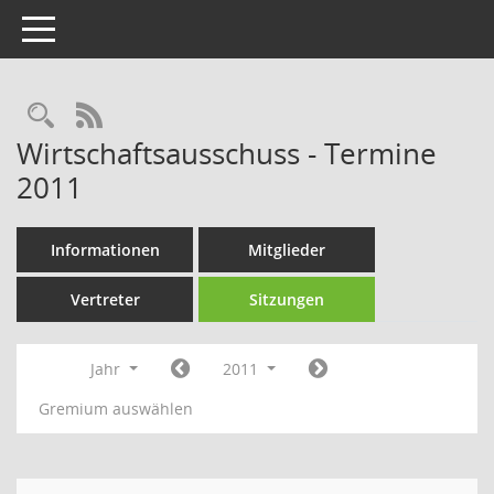
Toggle navigation
Rechercheauswahl
RSS-Feed
Wirtschaftsausschuss - Termine
2011
Informationen
Mitglieder
Vertreter
Sitzungen
Jahr
2011
Gremium auswählen