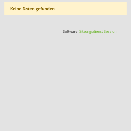
Keine Daten gefunden.
(Wird in
Software:
Sitzungsdienst
Session