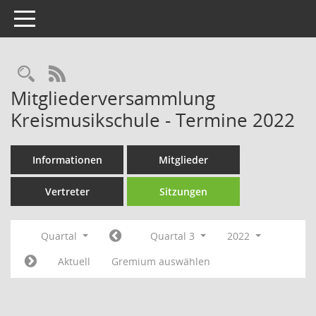
Toggle navigation
Rechercheauswahl
RSS-Feed
Mitgliederversammlung
Kreismusikschule - Termine 2022
Informationen
Mitglieder
Vertreter
Sitzungen
Quartal
Quartal 3
2022
Aktuell
Gremium auswählen