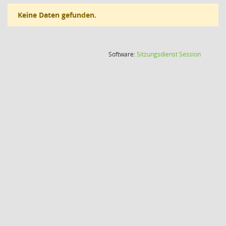
Keine Daten gefunden.
(Wird in
Software:
Sitzungsdienst
Session