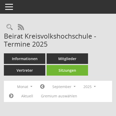
Toggle navigation
Rechercheauswahl
RSS-Feed
Beirat Kreisvolkshochschule -
Termine 2025
Informationen
Mitglieder
Vertreter
Sitzungen
Monat
September
2025
Aktuell
Gremium auswählen