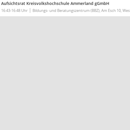
Aufsichtsrat Kreisvolkshochschule Ammerland gGmbH
16:43-16:48 Uhr
Bildungs- und Beratungszentrum (BBZ), Am Esch 10, Wes