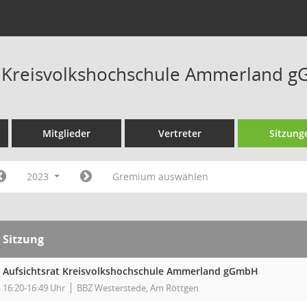
t Kreisvolkshochschule Ammerland 
Mitglieder
Vertreter
Sitzung
2023
Gremium auswählen
Sitzung
Aufsichtsrat Kreisvolkshochschule Ammerland gGmbH
16:20-16:49 Uhr
BBZ Westerstede, Am Röttgen