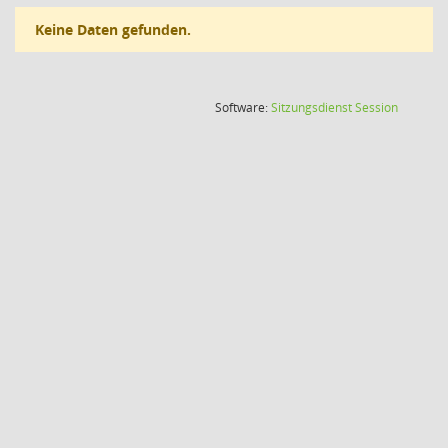
Keine Daten gefunden.
(Wird in
Software:
Sitzungsdienst
Session