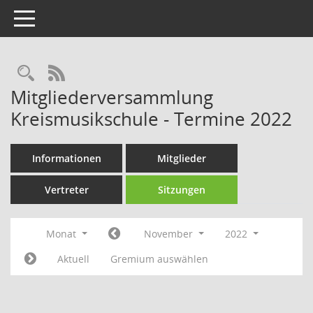
Toggle navigation
Rechercheauswahl
RSS-Feed
Mitgliederversammlung
Kreismusikschule - Termine 2022
Informationen
Mitglieder
Vertreter
Sitzungen
Monat
November
2022
Aktuell
Gremium auswählen