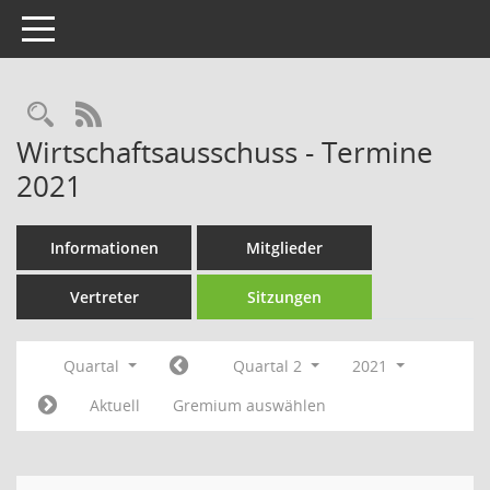
Toggle navigation
Rechercheauswahl
RSS-Feed
Wirtschaftsausschuss - Termine
2021
Informationen
Mitglieder
Vertreter
Sitzungen
Quartal
Quartal 2
2021
Aktuell
Gremium auswählen