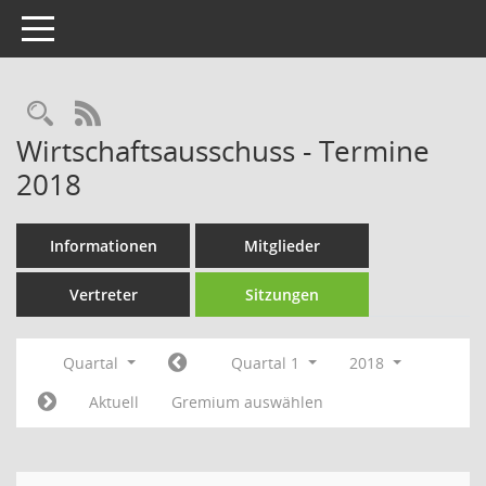
Toggle navigation
Rechercheauswahl
RSS-Feed
Wirtschaftsausschuss - Termine
2018
Informationen
Mitglieder
Vertreter
Sitzungen
Quartal
Quartal 1
2018
Aktuell
Gremium auswählen