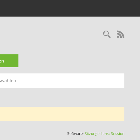
Recherc
RSS-
en
swählen
(Wird in
Software:
Sitzungsdienst
Session