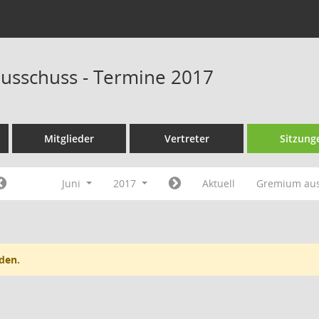
ausschuss - Termine 2017
Mitglieder
Vertreter
Sitzung
Juni
2017
Aktuell
Gremium au
den.