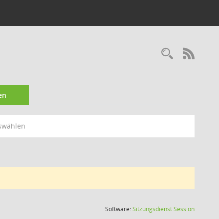
Recherc
RSS-
en
swählen
(Wird in
Software:
Sitzungsdienst
Session