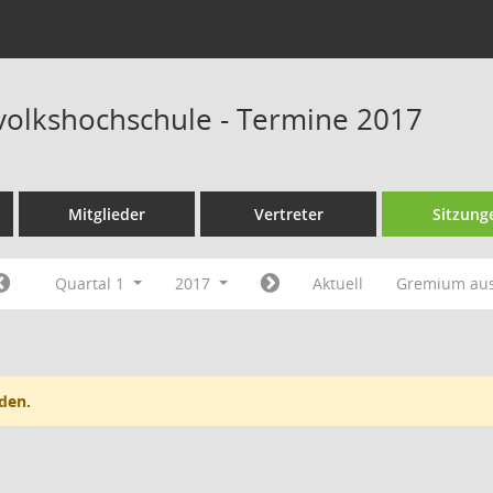
svolkshochschule - Termine 2017
Mitglieder
Vertreter
Sitzung
Quartal 1
2017
Aktuell
Gremium au
den.