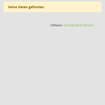
Keine Daten gefunden.
(Wird in
Software:
Sitzungsdienst
Session