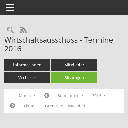
Toggle navigation
Rechercheauswahl
RSS-Feed
Wirtschaftsausschuss - Termine
2016
Informationen
Mitglieder
Vertreter
Sitzungen
Monat
September
2016
Aktuell
Gremium auswählen