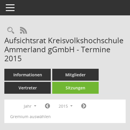
Toggle navigation
Rechercheauswahl
RSS-Feed
Aufsichtsrat Kreisvolkshochschule
Ammerland gGmbH - Termine
2015
Informationen
Mitglieder
Vertreter
Sitzungen
Jahr
2015
Gremium auswählen