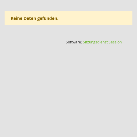
Keine Daten gefunden.
(Wird in
Software:
Sitzungsdienst
Session