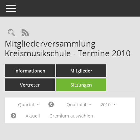
Toggle navigation
Rechercheauswahl
RSS-Feed
Mitgliederversammlung
Kreismusikschule - Termine 2010
Informationen
Mitglieder
Vertreter
Sitzungen
Quartal
Quartal 4
2010
Aktuell
Gremium auswählen