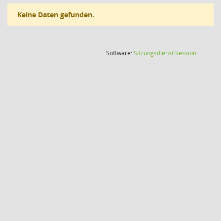
Keine Daten gefunden.
(Wird in
Software:
Sitzungsdienst
Session