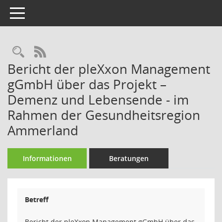
Toggle navigation
Rechercheauswahl
RSS-Feed
Bericht der pleXxon Management
gGmbH über das Projekt –
Demenz und Lebensende - im
Rahmen der Gesundheitsregion
Ammerland
Informationen
Beratungen
Betreff
Bericht der pleXxon Management gGmbH über das