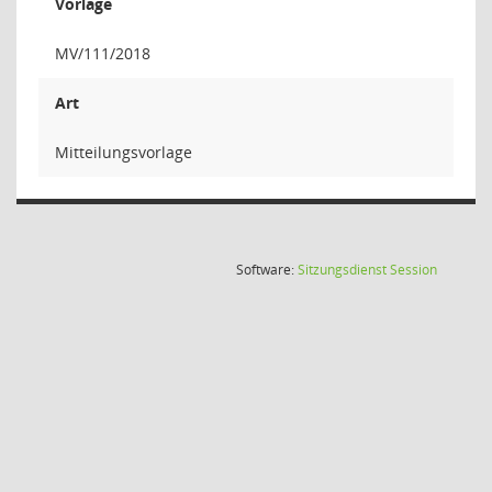
Vorlage
MV/111/2018
Art
Mitteilungsvorlage
(Wird in
Software:
Sitzungsdienst
Session