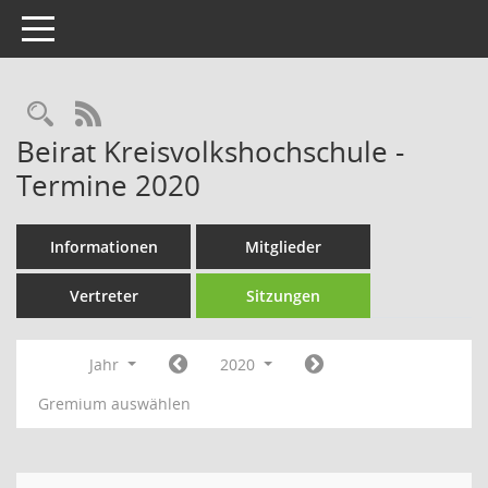
Toggle navigation
Rechercheauswahl
RSS-Feed
Beirat Kreisvolkshochschule -
Termine 2020
Informationen
Mitglieder
Vertreter
Sitzungen
Jahr
2020
Gremium auswählen