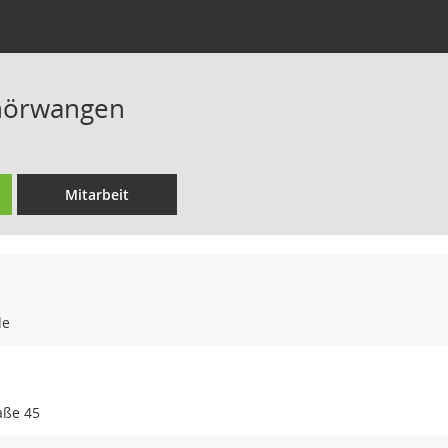
hnörwangen
Mitarbeit
de
aße 45