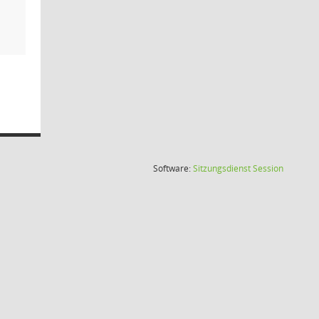
(Wird in
Software:
Sitzungsdienst
Session