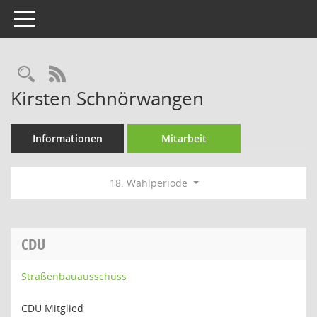
Toggle navigation
Rechercheauswahl
RSS-Feed
Kirsten Schnörwangen
Informationen
Mitarbeit
18. Wahlperiode
CDU
Straßenbauausschuss
CDU Mitglied