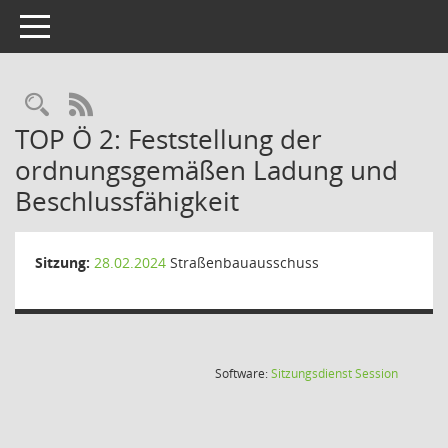
Toggle navigation
Rechercheauswahl
RSS-Feed
TOP Ö 2: Feststellung der
ordnungsgemäßen Ladung und
Beschlussfähigkeit
Sitzung:
28.02.2024
Straßenbauausschuss
(Wird in
Software:
Sitzungsdienst
Session