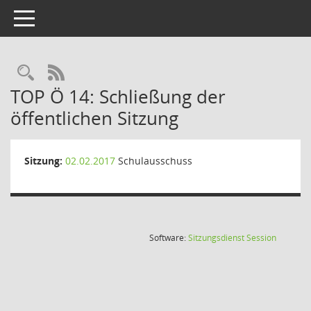
Toggle navigation
Rechercheauswahl
RSS-Feed
TOP Ö 14: Schließung der
öffentlichen Sitzung
Sitzung:
02.02.2017
Schulausschuss
(Wird in
Software:
Sitzungsdienst
Session