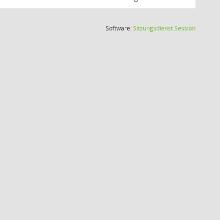
(Wird in
Software:
Sitzungsdienst
Session